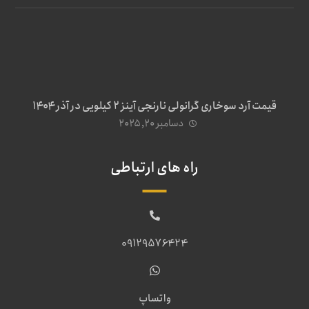
قیمت آرد سوخاری گرانولی نارنجی آینز ۲ کیلویی در آذر ۱۴۰۴
دسامبر ۲۰, ۲۰۲۵
راه های ارتباطی
09129576424
واتساپ