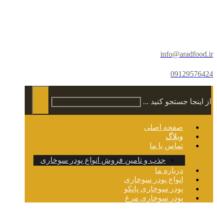
info@aradfood.ir
09129576424
از اینجا جستجو کنید ...
صفحه اصلی
وبلاگ
تماس با ما
جذب و تامین فروش انواع پودر سوخاری
درباره ما
انواع پودر سوخاری
پودر سوخاری پانکو
پودر سوخاری مرغ