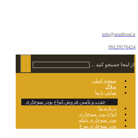
info@aradfood.ir
09129576424
از اینجا جستجو کنید ...
صفحه اصلی
وبلاگ
تماس با ما
جذب و تامین فروش انواع پودر سوخاری
درباره ما
انواع پودر سوخاری
پودر سوخاری پانکو
پودر سوخاری مرغ