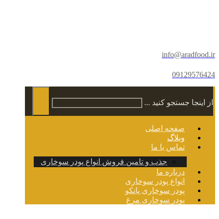
info@aradfood.ir
09129576424
از اینجا جستجو کنید ...
صفحه اصلی
وبلاگ
تماس با ما
جذب و تامین فروش انواع پودر سوخاری
درباره ما
انواع پودر سوخاری
پودر سوخاری پانکو
پودر سوخاری مرغ