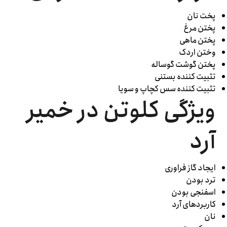
پخت نان
پختن مرغ
پختن ماهی
وختن اردک
پختن گوشت گوساله
تثبیت کننده بستنی
تثبیت کننده سس کچاپ و سویا
ویژگی کلوتن در خمیر
آرد
ایجاد گاز فراوری
ترد بودن
اسفنجی بودن
کاربردهای آرد
نان