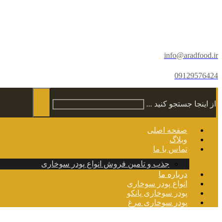
info@aradfood.ir
09129576424
از اینجا جستجو کنید ...
صفحه اصلی
وبلاگ
تماس با ما
جذب و تامین فروش انواع پودر سوخاری
درباره ما
انواع پودر سوخاری
پودر سوخاری پانکو
پودر سوخاری مرغ