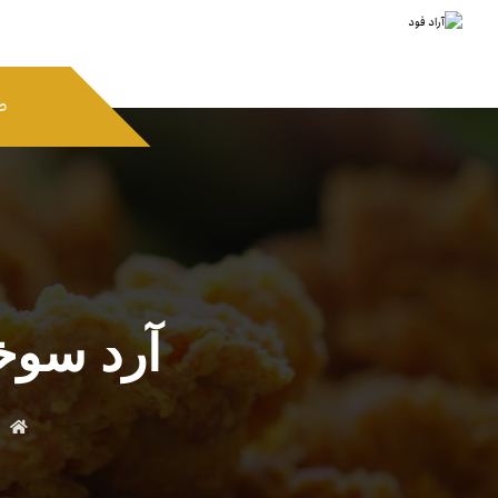
ص
آرد سوخ