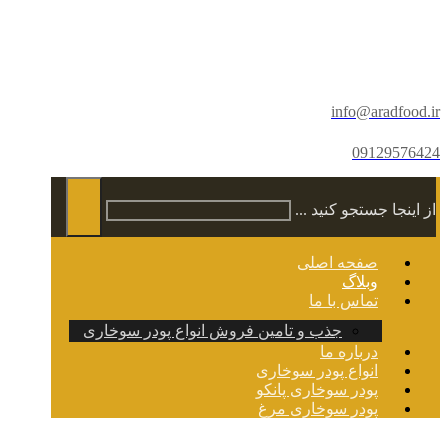
info@aradfood.ir
09129576424
از اینجا جستجو کنید ...
صفحه اصلی
وبلاگ
تماس با ما
جذب و تامین فروش انواع پودر سوخاری
درباره ما
انواع پودر سوخاری
پودر سوخاری پانکو
پودر سوخاری مرغ