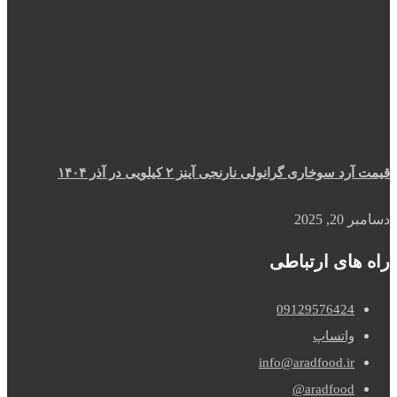
قیمت آرد سوخاری گرانولی نارنجی آینز ۲ کیلویی در آذر ۱۴۰۴
دسامبر 20, 2025
راه های ارتباطی
09129576424
واتساپ
info@aradfood.ir
aradfood@