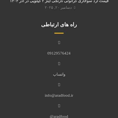
قیمت آرد سوخاری گرانولی نارنجی آینز ۲ کیلویی در آذر ۱۴۰۴
دسامبر ۲۰, ۲۰۲۵
راه های ارتباطی
09129576424
واتساپ
info@aradfood.ir
aradfood@