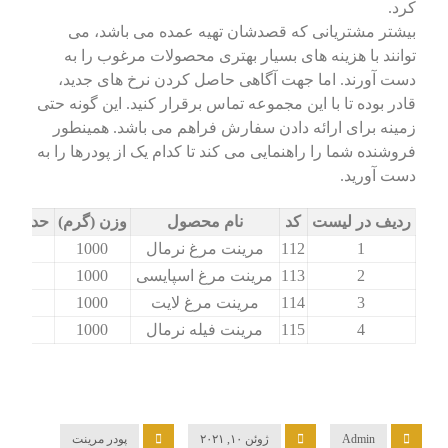
کرد.
بیشتر مشتریانی که قصدشان تهیه عمده می باشد، می
توانند با هزینه های بسیار بهتری محصولات مرغوب را به
دست آورند. اما جهت آگاهی حاصل کردن نرخ های جدید،
قادر بوده تا با این مجموعه تماس برقرار کنید. این گونه حتی
زمینه برای ارائه دادن سفارش فراهم می باشد. همینطور
فروشنده شما را راهنمایی می کند تا کدام یک از پودرها را به
دست آورید.
ردیف در لیست
کد
نام محصول
وزن (گرم)
حداقل خر
1
112
مرینت مرغ نرمال
1000
2
113
مرینت مرغ اسپایسی
1000
3
114
مرینت مرغ لایت
1000
4
115
مرینت فیله نرمال
1000
Admin
ژوئن ۱۰, ۲۰۲۱
پودر مرینت