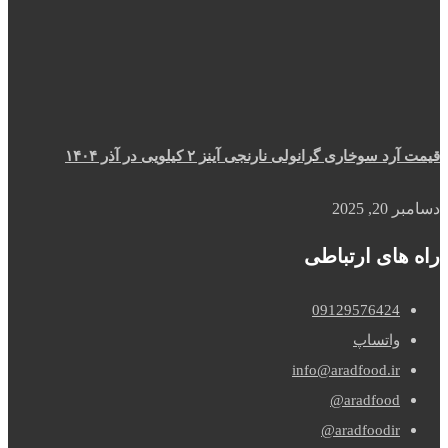
قیمت آرد سوخاری گرانولی نارنجی آینز ۲ کیلویی در آذر ۱۴۰۴
دسامبر 20, 2025
راه های ارتباطی
09129576424
واتساپ
info@aradfood.ir
aradfood@
aradfoodir@