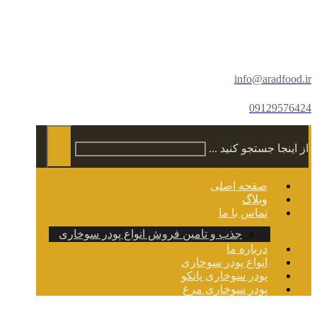
info@aradfood.ir
09129576424
از اینجا جستجو کنید ...
صفحه اصلی
وبلاگ
تماس با ما
جذب و تامین فروش انواع پودر سوخاری
درباره ما
انواع پودر سوخاری
پودر سوخاری پانکو
پودر سوخاری مرغ