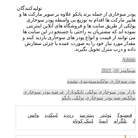
تولیدکنندگان
پودر سوخاری از جمله برند پانکو علاوه بر سوپر مارکت ها و
هایپر مارکت ها اقدام به توزیع بی واسطه پودر سوخاری
پولکی از طریق سایت ها و فروشگاه های آنلاین اینترنتی
نموده اند که مشتریان به راحتی با جستجو در این سایت ها
می توانند از قیمت و انواع پودر های سوخاری بازدید کنند و
مقدار مورد نیاز خود را به صورت عمده یا چزئی سفارش
داده و درب منزل تحویل بگیرند.
Admin
سپتامبر 16, 2021
پودرسوخاری پولکی
دسته‌بندی نشده
بازار پودر سوخاری پولکی پانکو
بازار عرضه پودر سوخاری
پولکی
عرضه پودر سوخاری پولکی پانکو
فیسبوک
توئیتر
پینترست
رددیت
لینکدین
واتس
اپ
تلگرام
ایمیل
لینک کوتاه