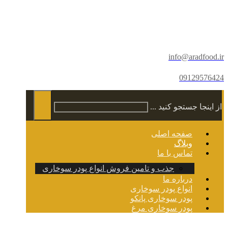
info@aradfood.ir
09129576424
از اینجا جستجو کنید ...
صفحه اصلی
وبلاگ
تماس با ما
جذب و تامین فروش انواع پودر سوخاری
درباره ما
انواع پودر سوخاری
پودر سوخاری پانکو
پودر سوخاری مرغ