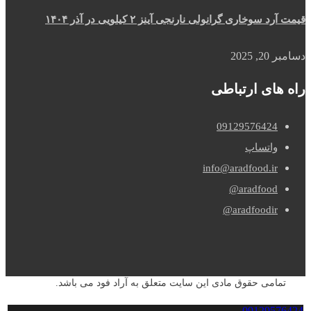
قیمت آرد سوخاری گرانولی نارنجی آینز ۲ کیلویی در آذر ۱۴۰۴
دسامبر 20, 2025
راه های ارتباطی
09129576424
واتساپ
info@aradfood.ir
aradfood@
aradfoodir@
تمامی حقوق مادی این سایت متعلق به آراد فود می باشد.
09129576424