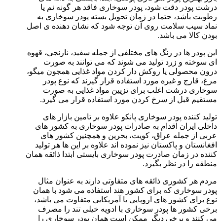
درشت پودر دقت شود، پودر سوخاری فاقد هر گونه نم یا
رطوبت باشد، حتما در زمان تحویل بسته پودر سوخاری به
نماد سیب سلامت روی آن توجه شود که نشان دهنده ی اصل
بودن کالا می باشد.
این پودر ها در رنگ های مختلفی از جمله سفید، نارنجی، قهوه
ای سوخته و زرد تولید می شوند که می توانند به صورت
درون محصولی یا روکش دار کردن مواد غذایی همجون میگو،
مرغ، قارج و غیره مورد استفاده قرار گیرند که نوع پودر
سوخاری درشت اغلب برای تزیین مواد غذایی به صورت
مستقیم قبل از سرخ کردن مورد استفاده قرار می گیرد.
تولید کننده پودر سوخاری پانکو علاوه بر تامین بازار های
داخلی ایران اقدام به صادرات پودر سوخاری به کشور های
عربی از جمله عراق، کویت، بحرین و همچنین کشور های
افغانستان و پاکستان نیز نموده اند علاوه بر این ها هر تولید
کننده در زمان صادرت پودر سوخاری بایستی ابتدا ذائقه همان
منطقه را در نظر بگیرد.
مردم هر کشوری ذائقه های متفاوتی دارند به عنوان مثال
پودر سوخاری که برای کشور هند استفاده می شود با همان
نوع برای کشور های اروپایی یا آمریکایی متفاوت می باشد،
برخی کشور ها پودر سوخاری با ادویه خیلی تند را مصرف
می کنند و برخی دیگر ممکن است همان پودر سوخاری را