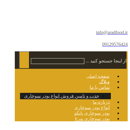
info@aradfood.ir
09129576424
از اینجا جستجو کنید ...
صفحه اصلی
وبلاگ
تماس با ما
جذب و تامین فروش انواع پودر سوخاری
درباره ما
انواع پودر سوخاری
پودر سوخاری پانکو
پودر سوخاری مرغ