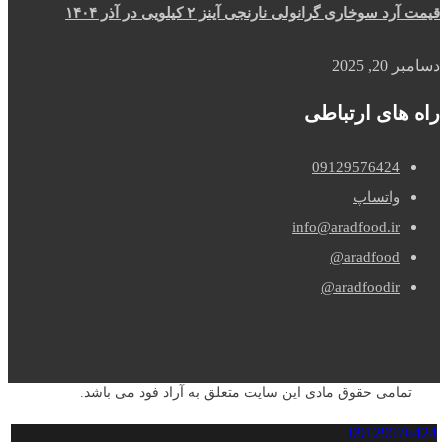
قیمت آرد سوخاری گرانولی نارنجی آینز ۲ کیلویی در آذر ۱۴۰۴
دسامبر 20, 2025
راه های ارتباطی
09129576424
واتساپ
info@aradfood.ir
aradfood@
aradfoodir@
تمامی حقوق مادی این سایت متعلق به آراد فود می باشد.
09129576424