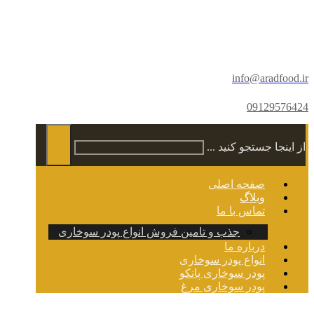
info@aradfood.ir
09129576424
از اینجا جستجو کنید ...
صفحه اصلی
وبلاگ
تماس با ما
جذب و تامین فروش انواع پودر سوخاری
درباره ما
انواع پودر سوخاری
پودر سوخاری پانکو
پودر سوخاری مرغ