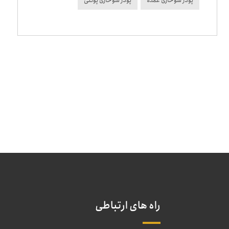
پودر سوخاری عمده
پودر سوخاری پولکی
راه های ارتباطی