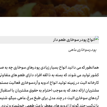
پودرسوخاری ماهی
همانطور که می دانید انواع بسیار زیادی پودرهای سوخاری چه به 
کشور تولید می شوند که بسته به ذائقه افراد دارای طعم های متفاوت
کارخانه الیت در زمینه تولید انواع ادویه و آردسوخاری فعالیت مستم
مشتریان ارائه دهد که به موجب احترام به حقوق مشتریان با استقبا
آردهای سوخاری الیت در چند مدل برای طبخ مرغ، ماهی، میگو، شنیس
با ترکیب چند گونه از ادویه های معطر باعث طعمی خوشمزه و ترد