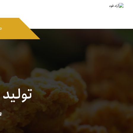
ص
تولید 