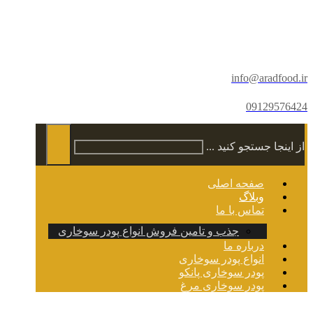
info@aradfood.ir
09129576424
از اینجا جستجو کنید ...
صفحه اصلی
وبلاگ
تماس با ما
جذب و تامین فروش انواع پودر سوخاری
درباره ما
انواع پودر سوخاری
پودر سوخاری پانکو
پودر سوخاری مرغ