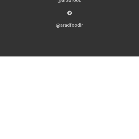
aradfood@
aradfoodir@