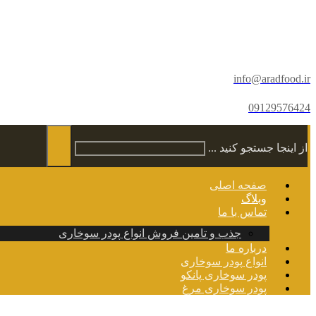
info@aradfood.ir
09129576424
از اینجا جستجو کنید ...
صفحه اصلی
وبلاگ
تماس با ما
جذب و تامین فروش انواع پودر سوخاری
درباره ما
انواع پودر سوخاری
پودر سوخاری پانکو
پودر سوخاری مرغ