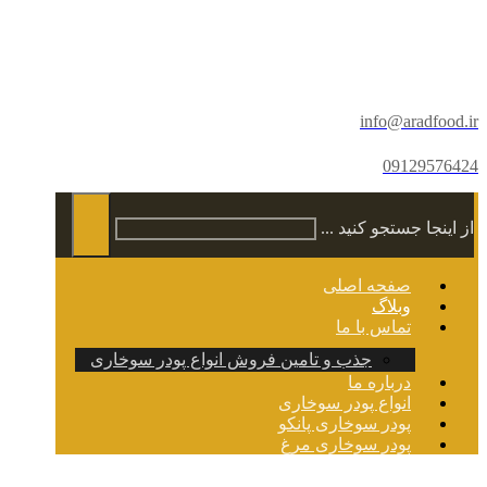
info@aradfood.ir
09129576424
از اینجا جستجو کنید ...
صفحه اصلی
وبلاگ
تماس با ما
جذب و تامین فروش انواع پودر سوخاری
درباره ما
انواع پودر سوخاری
پودر سوخاری پانکو
پودر سوخاری مرغ