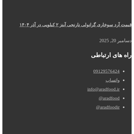
قیمت آرد سوخاری گرانولی نارنجی آینز ۲ کیلویی در آذر ۱۴۰۴
دسامبر 20, 2025
راه های ارتباطی
09129576424
واتساپ
info@aradfood.ir
aradfood@
aradfoodir@