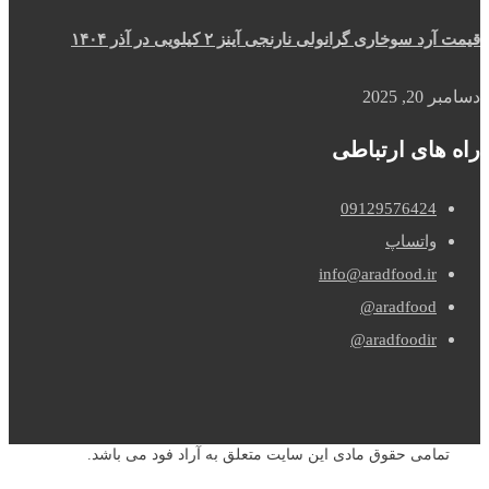
قیمت آرد سوخاری گرانولی نارنجی آینز ۲ کیلویی در آذر ۱۴۰۴
دسامبر 20, 2025
راه های ارتباطی
09129576424
واتساپ
info@aradfood.ir
aradfood@
aradfoodir@
تمامی حقوق مادی این سایت متعلق به آراد فود می باشد.