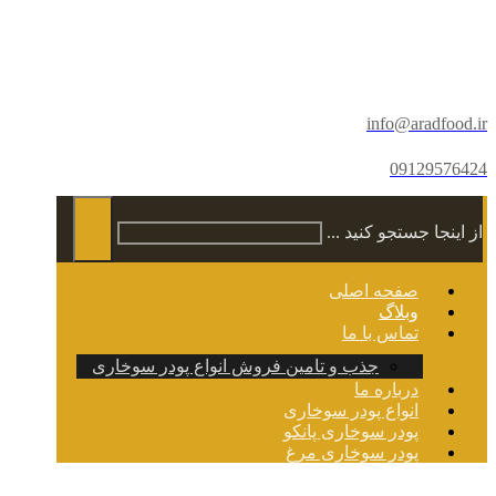
info@aradfood.ir
09129576424
از اینجا جستجو کنید ...
صفحه اصلی
وبلاگ
تماس با ما
جذب و تامین فروش انواع پودر سوخاری
درباره ما
انواع پودر سوخاری
پودر سوخاری پانکو
پودر سوخاری مرغ