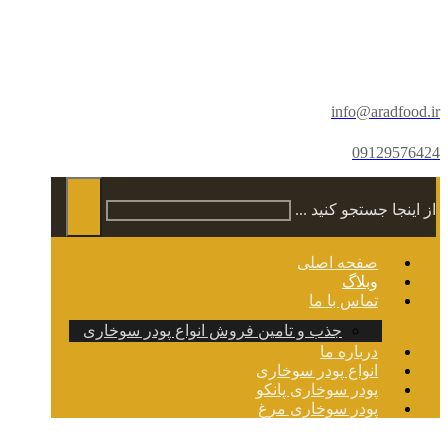
info@aradfood.ir
09129576424
از اینجا جستجو کنید ...
صفحه اصلی
وبلاگ
تماس با ما
جذب و تامین فروش انواع پودر سوخاری
درباره ما
انواع پودر سوخاری
پودر سوخاری پانکو
پودر سوخاری مرغ