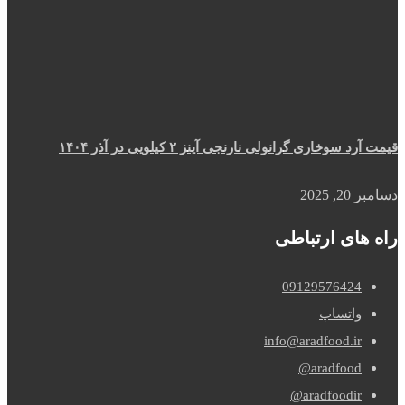
قیمت آرد سوخاری گرانولی نارنجی آینز ۲ کیلویی در آذر ۱۴۰۴
دسامبر 20, 2025
راه های ارتباطی
09129576424
واتساپ
info@aradfood.ir
aradfood@
aradfoodir@