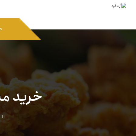
ص
خرید مس