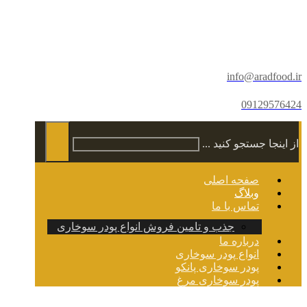
info@aradfood.ir
09129576424
از اینجا جستجو کنید ...
صفحه اصلی
وبلاگ
تماس با ما
جذب و تامین فروش انواع پودر سوخاری
درباره ما
انواع پودر سوخاری
پودر سوخاری پانکو
پودر سوخاری مرغ