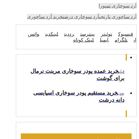
آرد سوخاری تمپورا
آرد ساخوری نارنجی
آرد سوخاری درشت
خرید آرد ساخوری
فیسبوک
توئیتر
پینترست
رددیت
لینکدین
واتس
اپ
تلگرام
ایمیل
لینک کوتاه
خرید عمده پودر سوخاری مرینت نرمال
قبلی
برای گوشت
خرید مستقیم پودر سوخاری اسپایسی
بعدی
دانه درشت