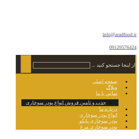
info@aradfood.ir
09129576424
از اینجا جستجو کنید ...
صفحه اصلی
وبلاگ
تماس با ما
جذب و تامین فروش انواع پودر سوخاری
درباره ما
انواع پودر سوخاری
پودر سوخاری پانکو
پودر سوخاری مرغ