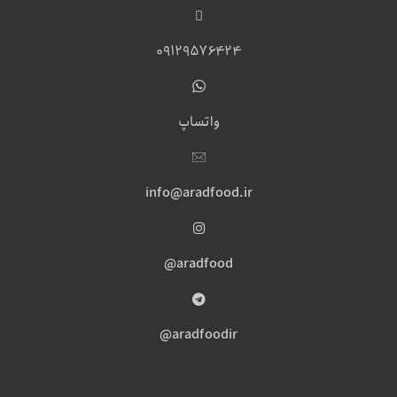
09129576424
واتساپ
info@aradfood.ir
aradfood@
aradfoodir@