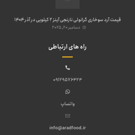
قیمت آرد سوخاری گرانولی نارنجی آینز ۲ کیلویی در آذر ۱۴۰۴
دسامبر ۲۰, ۲۰۲۵
راه های ارتباطی
09129576424
واتساپ
info@aradfood.ir