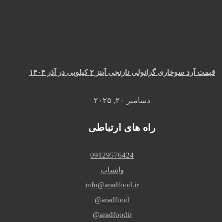
قیمت آرد سوخاری گرانولی نارنجی آینز ۲ کیلویی در آذر ۱۴۰۴
دسامبر ۲۰, ۲۰۲۵
راه های ارتباطی
09129576424
واتساپ
info@aradfood.ir
aradfood@
aradfoodir@