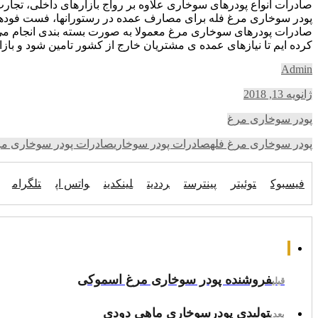
صادرات انواع پودرهای سوخاری علاوه بر رواج بازارهای داخلی، تجا
پودر سوخاری مرغ فله برای مصارف عمده در رستورانها، فست فودها 
صادرات پودرهای سوخاری مرغ معمولا به صورت بسته بندی انجام می 
کرده ایم تا نیازهای عمده ی مشتریان خارج از کشور تامین شود و بازار
Admin
ژانویه 13, 2018
پودر سوخاری مرغ
پودر سوخاری مرغ فله
صادرات پودر سوخاری
صادرات پودر سوخاری م
فیسبوک
توئیتر
پینترست
رددیت
لینکدین
واتس اپ
تلگرام
فروشنده پودر سوخاری مرغ اسموکی
قبلی
تولیدی پودرسوخاری ماهی دودی
بعدی