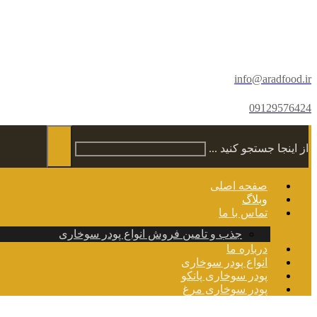
info@aradfood.ir
09129576424
از اینجا جستجو کنید ...
صفحه اصلی
وبلاگ
تماس با ما
جذب و تامین فروش انواع پودر سوخاری
درباره ما
انواع پودر سوخاری
پودر سوخاری پانکو
پودر سوخاری مرغ