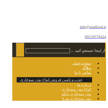
info@aradfood.ir
09129576424
از اینجا جستجو کنید ...
صفحه اصلی
وبلاگ
تماس با ما
جذب و تامین فروش انواع پودر سوخاری
درباره ما
انواع پودر سوخاری
پودر سوخاری پانکو
پودر سوخاری مرغ