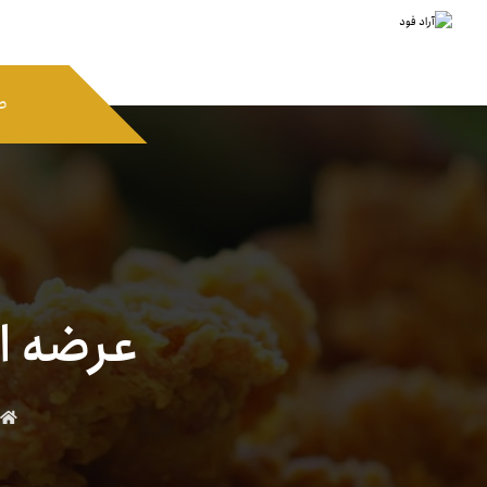
ص
عرضه ای