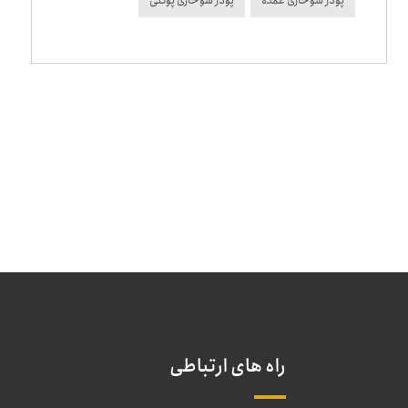
پودر سوخاری عمده
پودر سوخاری پولکی
راه های ارتباطی