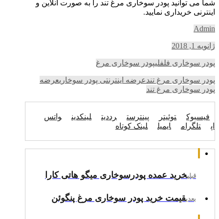
شما می توانید پودر سوخاری مرغ تند را به صورت انلاین و
اینترنی خریداری نمایید.
Admin
ژانویه 1, 2018
پودر سوخاری فلفلی
پودر سوخاری مرغ
پودر سوخاری مرغ تند
عرضه اینترنتی پودر سوخاری
عرضه
پودر سوخاری مرغ تند
فیسبوک
توئیتر
پینترست
رددیت
لینکدین
واتس
اپ
تلگرام
ایمیل
لینک کوتاه
خرید عمده پودرسوخاری میگو هاتی کارا
قبلی
قیمت خرید پودر سوخاری مرغ پنگوئن
بعدی