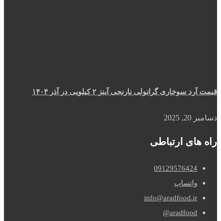
قیمت آرد سوخاری گرانولی نارنجی آینز ۲ کیلویی در آذر ۱۴۰۴
دسامبر 20, 2025
راه های ارتباطی
09129576424
واتساپ
info@aradfood.ir
aradfood@