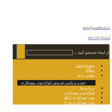
info@aradfood.ir
09129576424
از اینجا جستجو کنید ...
صفحه اصلی
وبلاگ
تماس با ما
جذب و تامین فروش انواع پودر سوخاری
درباره ما
انواع پودر سوخاری
پودر سوخاری پانکو
پودر سوخاری مرغ