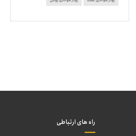
پودر سوخاری عمده
پودر سوخاری پولکی
راه های ارتباطی