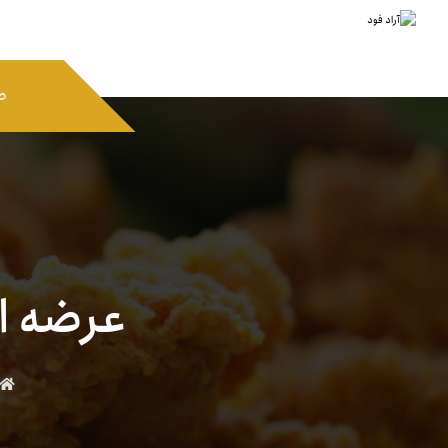
ص
عرضه ای