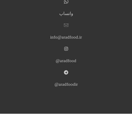
واتساپ
info@aradfood.ir
aradfood@
aradfoodir@