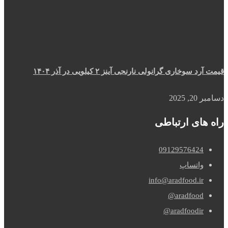
قیمت آرد سوخاری گرانولی نارنجی آینز ۲ کیلویی در آذر ۱۴۰۴
دسامبر 20, 2025
راه های ارتباطی
09129576424
واتساپ
info@aradfood.ir
aradfood@
aradfoodir@