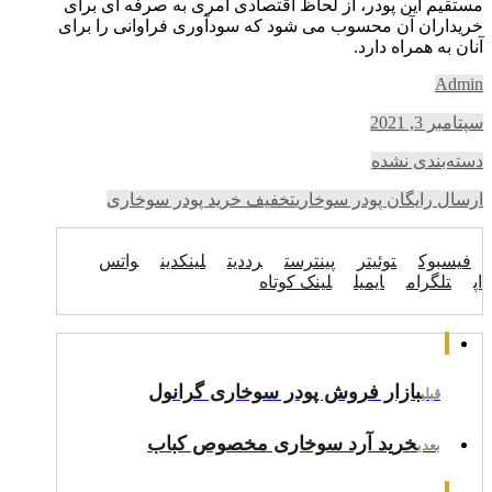
مستقیم این پودر، از لحاظ اقتصادی امری به صرفه ای برای
خریداران آن محسوب می شود که سودآوری فراوانی را برای
آنان به همراه دارد.
Admin
سپتامبر 3, 2021
دسته‌بندی نشده
ارسال رایگان پودر سوخاری
تخفیف خرید پودر سوخاری
فیسبوک
توئیتر
پینترست
رددیت
لینکدین
واتس
اپ
تلگرام
ایمیل
لینک کوتاه
بازار فروش پودر سوخاری گرانول
قبلی
خرید آرد سوخاری مخصوص کباب
بعدی