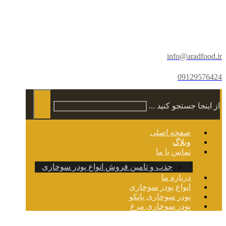
info@aradfood.ir
09129576424
از اینجا جستجو کنید ...
صفحه اصلی
وبلاگ
تماس با ما
جذب و تامین فروش انواع پودر سوخاری
درباره ما
انواع پودر سوخاری
پودر سوخاری پانکو
پودر سوخاری مرغ