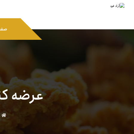
صفح
عرضه کن