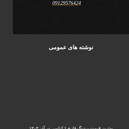
09129576424
نوشته های عمومی
بهترین قیمت بردینگ قارچ 1 کیلویی در آذر ۱۴۰۴