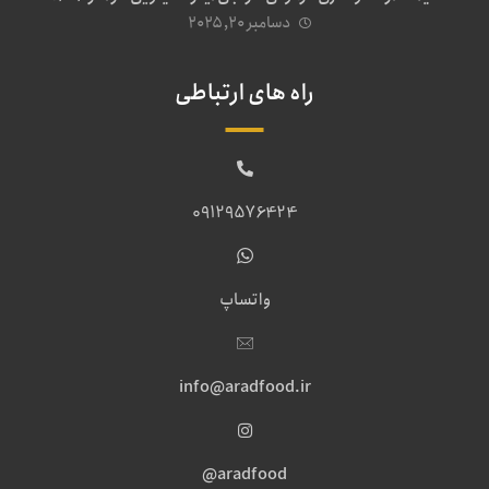
دسامبر ۲۰, ۲۰۲۵
راه های ارتباطی
09129576424
واتساپ
info@aradfood.ir
aradfood@