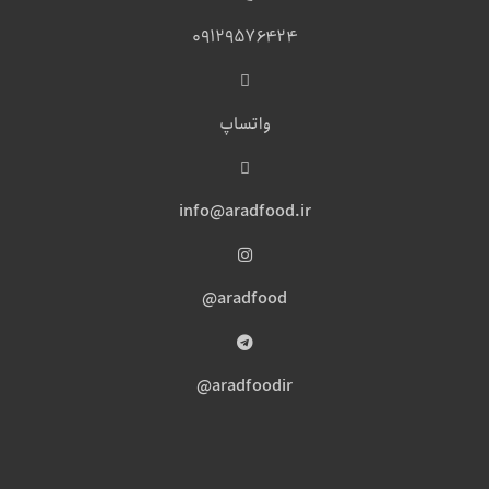
09129576424
واتساپ
info@aradfood.ir
aradfood@
aradfoodir@