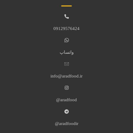
09129576424
واتساپ
info@aradfood.ir
aradfood@
aradfoodir@