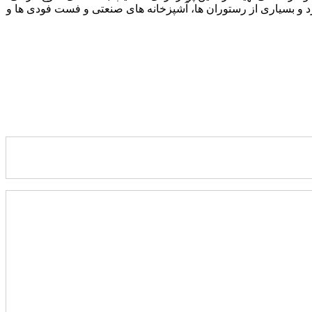
د و بسیاری از رستوران ها، آشپزخانه های صنعتی و فست فودی ها و