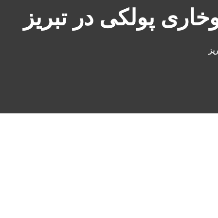
اری پولکی در تبریز
یز