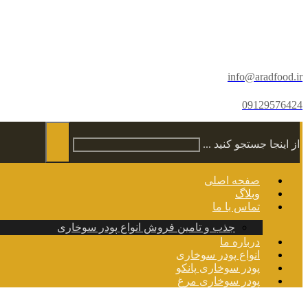
info@aradfood.ir
09129576424
از اینجا جستجو کنید ...
صفحه اصلی
وبلاگ
تماس با ما
جذب و تامین فروش انواع پودر سوخاری
درباره ما
انواع پودر سوخاری
پودر سوخاری پانکو
پودر سوخاری مرغ