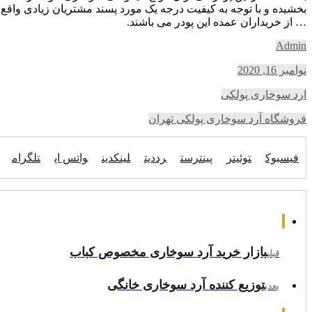
بخشیده و با توجه به کیفیت درجه یک مورد پسند مشتریان زیادی واق
… از خریداران عمده این پودر می باشند.
Admin
نوامبر 16, 2020
ارد سوخاری پولکی
فروشگاه آرد سوخاری پولکی تهران
فیسبوک
توئیتر
پینترست
رددیت
لینکدین
واتس اپ
تلگرام
بازار خرید آرد سوخاری مخصوص کباب
قبلی
توزیع کننده آرد سوخاری خانگی
بعدی