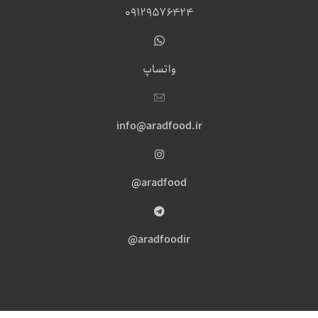
09129576424
واتساپ
info@aradfood.ir
aradfood@
aradfoodir@