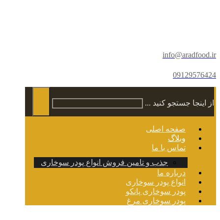
info@aradfood.ir
09129576424
از اینجا جستجو کنید ...
صفحه اصلی
وبلاگ
تماس با ما
جذب و تامین فروش انواع پودر سوخاری
درباره ما
انواع پودر سوخاری
پودر سوخاری پانکو
پودر سوخاری مرغ