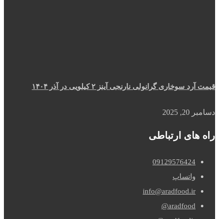
قیمت آرد سوخاری گرانولی نارنجی آینز ۲ کیلویی در آذر ۱۴۰۴
دسامبر 20, 2025
راه های ارتباطی
09129576424
واتساپ
info@aradfood.ir
aradfood@