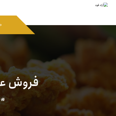
ص
فروش عم