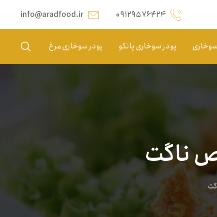
info@aradfood.ir
۰۹۱۲۹۵۷۶۴۲۴
 سوخاری
پودر سوخاری پانکو
پودر سوخاری مرغ
ص ناگت
گت