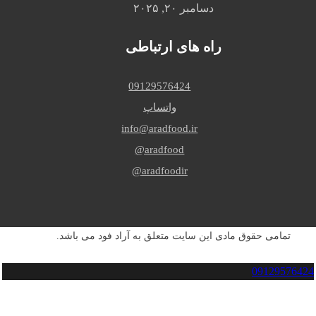
دسامبر ۲۰, ۲۰۲۵
راه های ارتباطی
09129576424
واتساپ
info@aradfood.ir
aradfood@
aradfoodir@
تمامی حقوق مادی این سایت متعلق به آراد فود می باشد.
09129576424