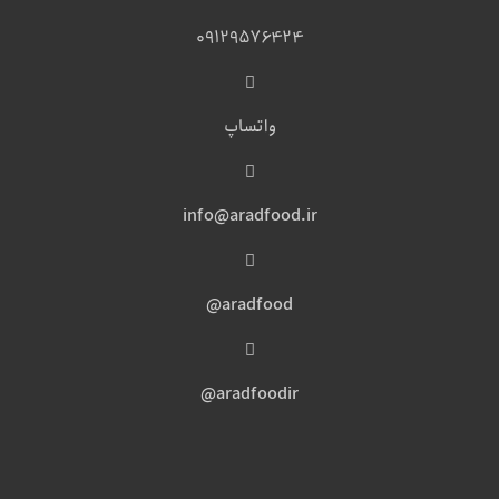
09129576424
واتساپ
info@aradfood.ir
aradfood@
aradfoodir@