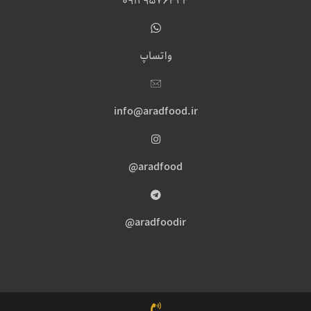
09129576424
واتساپ
info@aradfood.ir
aradfood@
aradfoodir@