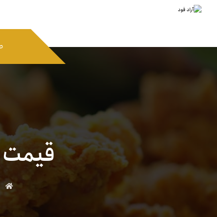
ص
قیمت ت