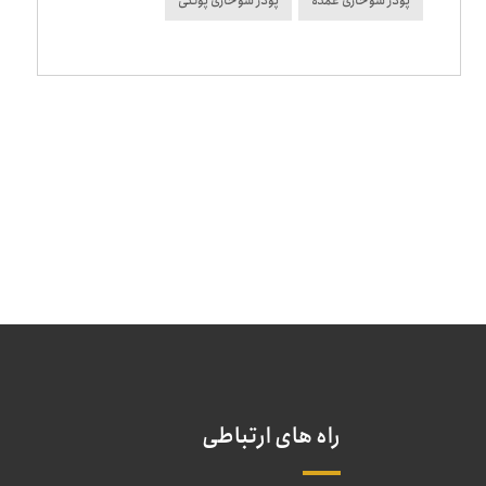
پودر سوخاری عمده
پودر سوخاری پولکی
راه های ارتباطی