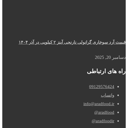
قیمت آرد سوخاری گرانولی نارنجی آینز ۲ کیلویی در آذر ۱۴۰۴
دسامبر 20, 2025
راه های ارتباطی
09129576424
واتساپ
info@aradfood.ir
aradfood@
aradfoodir@