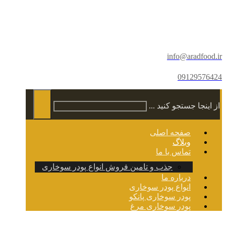
info@aradfood.ir
09129576424
از اینجا جستجو کنید ...
صفحه اصلی
وبلاگ
تماس با ما
جذب و تامین فروش انواع پودر سوخاری
درباره ما
انواع پودر سوخاری
پودر سوخاری پانکو
پودر سوخاری مرغ