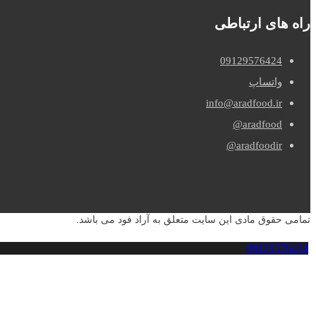
راه های ارتباطی
09129576424
واتساپ
info@aradfood.ir
aradfood@
aradfoodir@
تمامی حقوق مادی این سایت متعلق به آراد فود می باشد.
09129576424