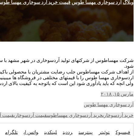
وبلاگ
آرد سوخاری مهسا طوس
قیمت خرید آرد سوخاری مهسا طو
شرکت مهساطوس از شرکتهای تولید آردسوخاری در شهر مشهد با سابق
شود.
از اهداف شرکت مهساطوس جلب رضایت مشتریان با محصولی باکیفیت 
اردسوخاری مهسا طوس را با قیمتهای مختلفی در فروشگاه ها میبینید 
ولی انچه که باید یادآوری شود این است که باتوجه به کیفیت بالای 
مارس ۱۵, ۲۰۱۸
آرد سوخاری مهسا طوس
خرید آردسوخاری
خرید آردسوخاری مهساطوس
قیمت آردسوخاری
قیمت 
فیسبوک
توئیتر
پینترست
رددیت
لینکدین
واتس اپ
تلگرام