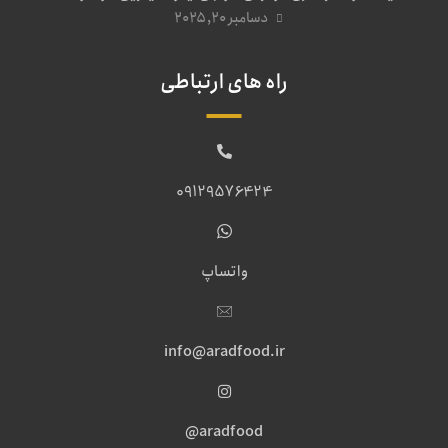
دسامبر ۲۰, ۲۰۲۵
راه های ارتباطی
09129576424
واتساپ
info@aradfood.ir
aradfood@