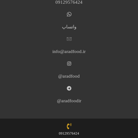
09129576424
واتساپ
info@aradfood.ir
aradfood@
aradfoodir@
09129576424